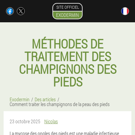
SITE OFFICIEL
EXODERMIN
MÉTHODES DE
TRAITEMENT DES
CHAMPIGNONS DES
PIEDS
Exodermin
Des articles
Comment traiter les champignons de la peau des pieds
23 octobre 2025
Nicolas
La mycose des ongles des pieds est une maladie infectieuse