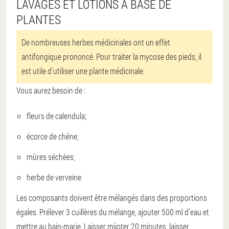
LAVAGES ET LOTIONS À BASE DE
PLANTES
De nombreuses herbes médicinales ont un effet
antifongique prononcé. Pour traiter la mycose des pieds, il
est utile d'utiliser une plante médicinale.
Vous aurez besoin de :
fleurs de calendula;
écorce de chêne;
mûres séchées;
herbe de verveine.
Les composants doivent être mélangés dans des proportions
égales. Prélever 3 cuillères du mélange, ajouter 500 ml d'eau et
mettre au bain-marie. Laisser mijoter 20 minutes, laisser