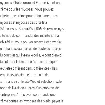
mycoses, Châteauroux et France livrent une
crème pour les mycoses. Vous pouvez
acheter une crème pour le traitement des
mycoses et mycoses des orteils à
Châteauroux. Aujourd'hui 50% de remise, ayez
le temps de commander dès maintenant à
prix réduit. Vous pouvez recevoir et payer la
marchandise au bureau de poste ou auprès
du coursier qui livrera le colis, le coût d'envoi
du colis par le facteur à l'adresse indiquée
peut être différent dans différentes villes,
remplissez un simple formulaire de
commande sur le site Web et sélectionnez le
mode de livraison auprès d'un employé de
l'entreprise. Après avoir commandé une
crème contre les mycoses des pieds, payez la