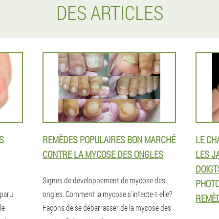
DES ARTICLES
S
REMÈDES POPULAIRES BON MARCHÉ
LE CH
CONTRE LA MYCOSE DES ONGLES
LES J
DOIGT
Signes de développement de mycose des
PHOTO
pparu
ongles. Comment la mycose s’infecte-t-elle?
REMÈD
le
Façons de se débarrasser de la mycose des