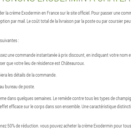
er la crème Exodermin en France sur le site officiel. Pour passer une comman
 par mail. Le coût total de la livraison par la poste ou par coursier peut dif
suivantes :
 passez une commande instantanée à prix discount, en indiquant votre nom 
iser que votre lieu de résidence est Châteauroux.
iera les détails de la commande.
au bureau de poste.
 la crème dans quelques semaines. Le remède contre tous les types de cham
et efficace sur le corps dans son ensemble. Une caractéristique distinctive de
nez 50% de réduction. vous pouvez acheter la crème Exodermin pour tous 