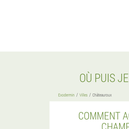
OÙ PUIS J
Exodermin
Villes
Châteauroux
COMMENT AC
CHAMP