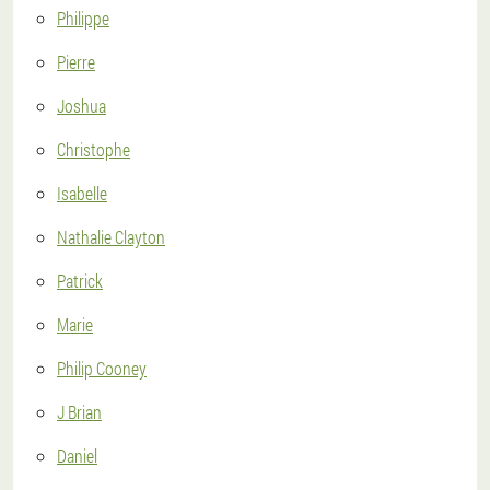
Philippe
Pierre
Joshua
Christophe
Isabelle
Nathalie Clayton
Patrick
Marie
Philip Cooney
J Brian
Daniel