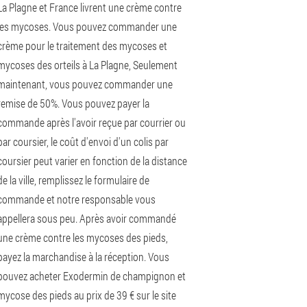
La Plagne et France livrent une crème contre
les mycoses. Vous pouvez commander une
crème pour le traitement des mycoses et
mycoses des orteils à La Plagne, Seulement
maintenant, vous pouvez commander une
remise de 50%. Vous pouvez payer la
commande après l'avoir reçue par courrier ou
par coursier, le coût d'envoi d'un colis par
coursier peut varier en fonction de la distance
de la ville, remplissez le formulaire de
commande et notre responsable vous
appellera sous peu. Après avoir commandé
une crème contre les mycoses des pieds,
payez la marchandise à la réception. Vous
pouvez acheter Exodermin de champignon et
mycose des pieds au prix de 39 € sur le site