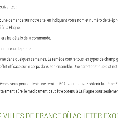
suivantes :
issez une demande sur notre site, en indiquant votre nom et numéro de télép
é à La Plagne.
iera les détails de la commande.
au bureau de poste.
 la crème dans quelques semaines. Le remède contre tous les types de cham
et efficace sur le corps dans son ensemble. Une caractéristique distinctive de
épêchez-vous pour obtenir une remise -50%. vous pouvez obtenir la crème 
totalement sûre, le médicament peut être obtenu à La Plagne pour seulemen
 VILLES DE FRANCE OÙ ACHETER EX