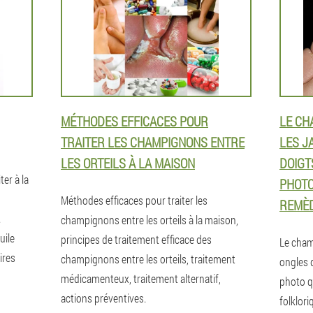
MÉTHODES EFFICACES POUR
LE CH
TRAITER LES CHAMPIGNONS ENTRE
LES J
LES ORTEILS À LA MAISON
DOIGT
er à la
PHOTO
Méthodes efficaces pour traiter les
REMÈD
.
champignons entre les orteils à la maison,
uile
principes de traitement efficace des
Le cham
ires
champignons entre les orteils, traitement
ongles 
médicamenteux, traitement alternatif,
photo q
actions préventives.
folklor